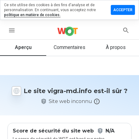
Ce site utilise des cookies à des fins d'analyse et de
sser un
personnalisation. En continuant, vous acceptez notre
ACCEPTER
mmentaire
politique en matière de cookies.
 vigra-
info
menu
Aperçu
Commentaires
À propos
Quelle
note entre
1 et 5
donneriez-
vous à ce
Le site vigra-md.info est-il sûr ?
site ?
Site web inconnu
Score de sécurité du site web
N/A