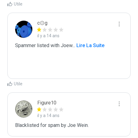
Utile
c۞g
il y a 14 ans
Spammer listed with Joew
...
 Lire La Suite
Utile
Figure10
il y a 14 ans
Blacklisted for spam by Joe Wein.