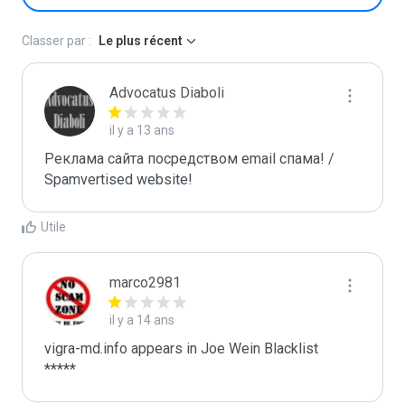
Classer par :
Le plus récent
Advocatus Diaboli
il y a 13 ans
Реклама сайта посредством email спама! / 
Spamvertised website!
Utile
marco2981
il y a 14 ans
vigra-md.info appears in Joe Wein Blacklist

*****