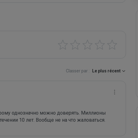
Classer par :
Le plus récent
торому однозначно можно доверять. Миллионы 
ечении 10 лет. Вообще не на что жаловаться. 