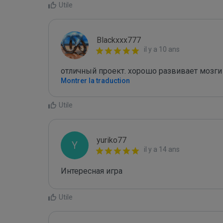
Utile
Blackxxx777
il y a 10 ans
отличный проект. хорошо развивает мозги
Montrer la traduction
Utile
yuriko77
Y
il y a 14 ans
Интересная игра
Utile