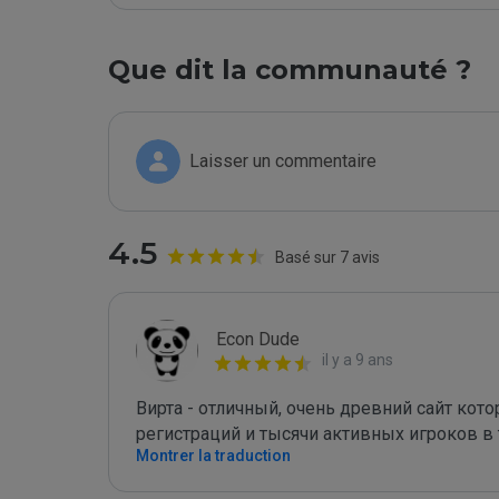
Que dit la communauté ?
Laisser un commentaire
4.5
Basé sur 7 avis
Econ Dude
il y a 9 ans
Вирта - отличный, очень древний сайт ко
регистраций и тысячи активных игроков в т
Montrer la traduction