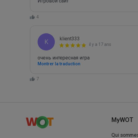
Игровой сайт
4
klient333
K
il y a 17 ans
очень интересная игра
Montrer la traduction
7
MyWOT
Qui sommes