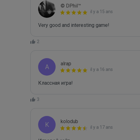
© DPhil™
il y a 15 ans
Very good and interesting game!
2
alrap
A
il y a 16 ans
Классная игра!
3
kolodub
K
il y a 17 ans