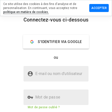
Ce site utilise des cookies à des fins d'analyse et de
sser un
personnalisation. En continuant, vous acceptez notre
ACCEPTER
mmentaire
politique en matière de cookies.
 vsetop.ru
Connectez-vous ci-dessous
menu
Aperçu
Commentaires
À propos
S'IDENTIFIER VIA GOOGLE
Quelle
note entre
1 et 5
ou
donneriez-
vous à ce
site ?
Le site vsetop.ru est-il sûr ?
E-mail ou nom d'utilisateur
La confiance de WOT
Mot de passe
Score de sécurité du site web
N/A
Mot de passe oublié ?