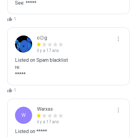
See: *****
1
c۞g
il y a 17 ans
Listed on Spam blacklist

re:

*****
1
Warxas
W
il y a 17 ans
Listed on *****