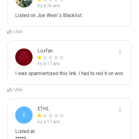
il y a 16 ans
Listed on Joe Wein´s Blacklist
Utile
Lozfan
il y a 17 ans
I was spamvertized this link. I had to red it on wot.
Utile
ETHL
E
il y a 17 ans
Listed at:

*****