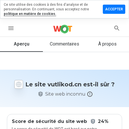
Ce site utilise des cookies à des fins d'analyse et de
sser un
personnalisation. En continuant, vous acceptez notre
ACCEPTER
mmentaire
politique en matière de cookies.
likod.cn
menu
Aperçu
Commentaires
À propos
Quelle
note entre
1 et 5
donneriez-
vous à ce
Le site vutlikod.cn est-il sûr ?
site ?
Site web inconnu
Score de sécurité du site web
24%