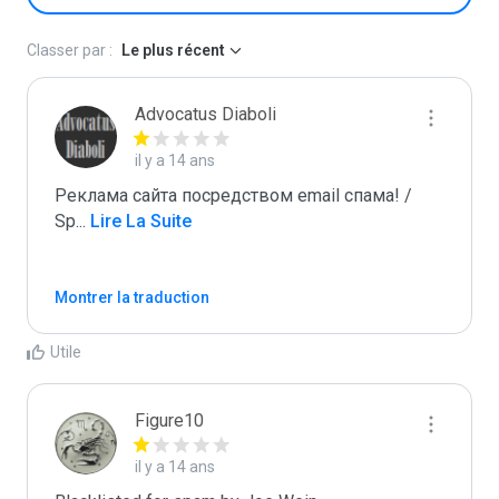
Classer par :
Le plus récent
Advocatus Diaboli
il y a 14 ans
Реклама сайта посредством email спама! / 
Sp
...
 Lire La Suite
Montrer la traduction
Utile
Figure10
il y a 14 ans