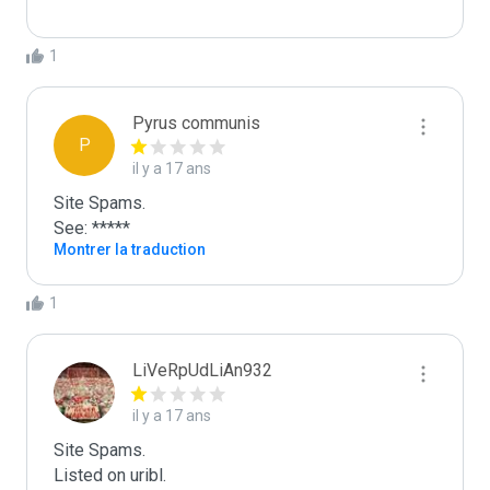
1
Pyrus communis
P
il y a 17 ans
Site Spams.

See: *****
Montrer la traduction
1
LiVeRpUdLiAn932
il y a 17 ans
Site Spams.

Listed on uribl.
