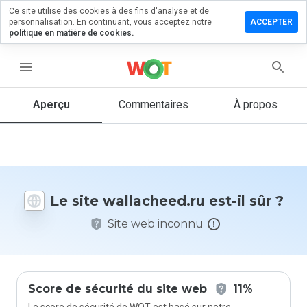
Ce site utilise des cookies à des fins d'analyse et de
sser un
personnalisation. En continuant, vous acceptez notre
ACCEPTER
mentaire
politique en matière de cookies.
lacheed.ru
menu
Aperçu
Commentaires
À propos
Quelle
note entre
1 et 5
donneriez-
vous à ce
Le site wallacheed.ru est-il sûr ?
site ?
Site web inconnu
Score de sécurité du site web
11%