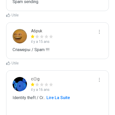
Spam sending.
Utile
A6puk
il y a 15 ans
Спамеры / Spam !!!
Utile
c۞g
il y a 16 ans
Identity theft / Cr
...
 Lire La Suite