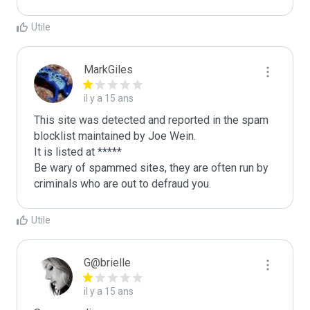
Utile
MarkGiles
il y a 15 ans
This site was detected and reported in the spam 
blocklist maintained by Joe Wein.

It is listed at *****

Be wary of spammed sites, they are often run by 
criminals who are out to defraud you.
Utile
G@brielle
il y a 15 ans