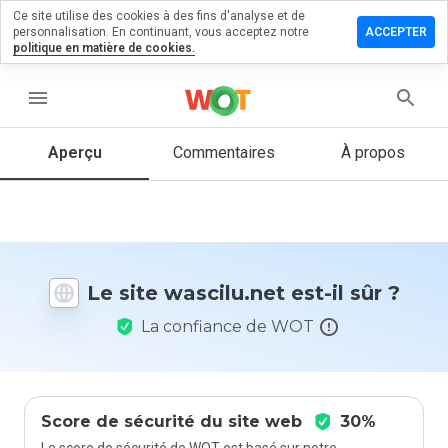
Ce site utilise des cookies à des fins d'analyse et de
sser un
personnalisation. En continuant, vous acceptez notre
ACCEPTER
mmentaire
politique en matière de cookies.
cilu.net
menu
Aperçu
Commentaires
À propos
Quelle
note entre
1 et 5
donneriez-
vous à ce
Le site wascilu.net est-il sûr ?
site ?
La confiance de WOT
Score de sécurité du site web
30%