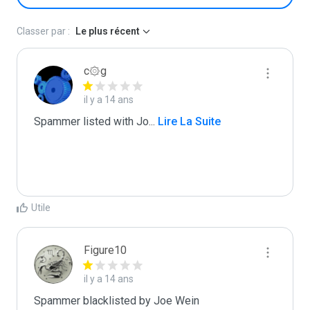
Classer par :
Le plus récent
c۞g
il y a 14 ans
Spammer listed with Jo
...
 Lire La Suite
Utile
Figure10
il y a 14 ans
Spammer blacklisted by Joe Wein