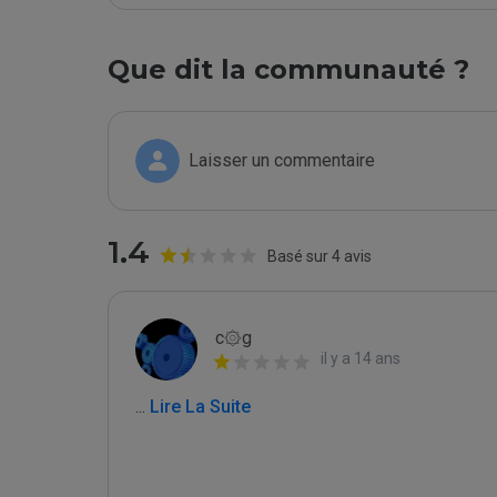
Que dit la communauté ?
Laisser un commentaire
1.4
Basé sur 4 avis
c۞g
il y a 14 ans
...
 Lire La Suite