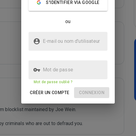
S'IDENTIFIER VIA GOOGLE
ou
E-mail ou nom d'utilisateur
Mot de passe
Mot de passe oublié ?
CRÉER UN COMPTE
CONNEXION
m blocklist maintained by Joe Wein.

y criminals who are out to defraud you.