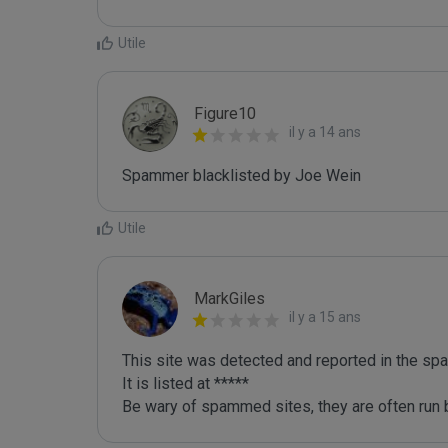
Utile
Figure10
il y a 14 ans
Spammer blacklisted by Joe Wein
Utile
MarkGiles
il y a 15 ans
This site was detected and reported in the spa
It is listed at *****

Be wary of spammed sites, they are often run b