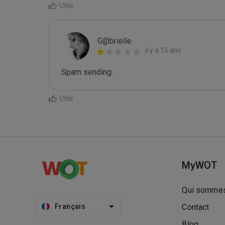
Utile
G@brielle
il y a 15 ans
Spam sending.
Utile
MyWOT
Qui sommes
Français
Contact
Blog