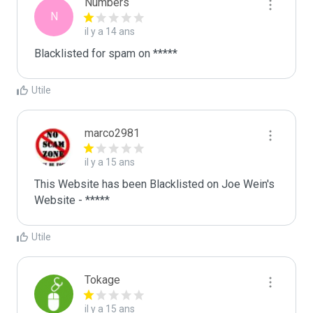
Numbers
N
il y a 14 ans
Blacklisted for spam on *****
Utile
marco2981
il y a 15 ans
This Website has been Blacklisted on Joe Wein's 
Website - *****
Utile
Tokage
il y a 15 ans