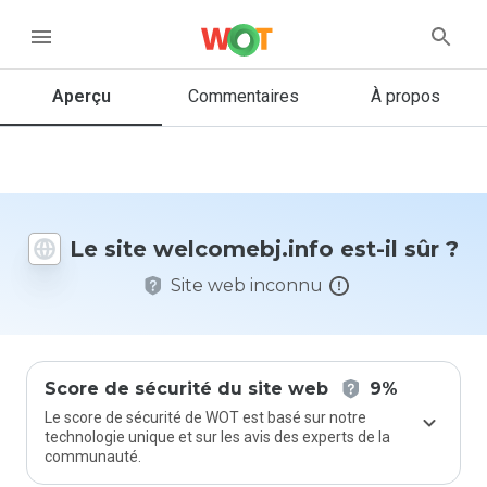
ser un
menu
mentaire
omebj.info
Aperçu
Commentaires
À propos
Quelle
note entre
Le site welcomebj.info est-il sûr ?
1 et 5
donneriez-
Site web inconnu
vous à ce
site ?
Score de sécurité du site web
9%
Le score de sécurité de WOT est basé sur notre
technologie unique et sur les avis des experts de la
communauté.