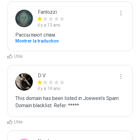
Fantozzi
il y a 13 ans
Pасcылaют cпам.
Montrer la traduction
Utile
D V
il y a 14 ans
This domain has been listed in Joewein's Spam 
Domain blacklist. Refer: *****
Utile