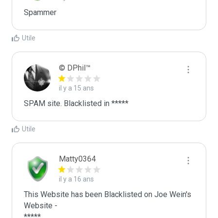
Spammer
Utile
© DPhil™
il y a 15 ans
SPAM site. Blacklisted in *****
Utile
Matty0364
il y a 16 ans
This Website has been Blacklisted on Joe Wein's 
Website - 
