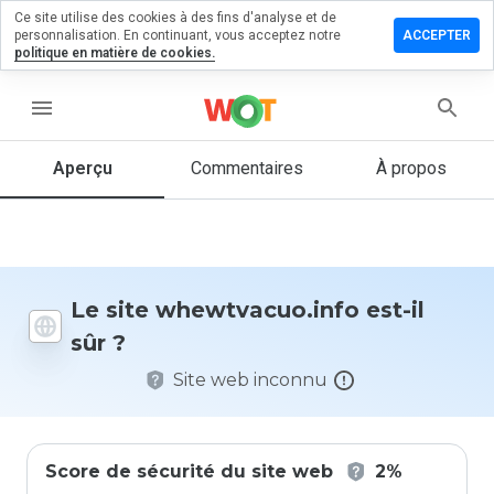
Ce site utilise des cookies à des fins d'analyse et de
er un
personnalisation. En continuant, vous acceptez notre
ACCEPTER
entaire sur
politique en matière de cookies.
tvacuo.info
menu
Aperçu
Commentaires
À propos
Quelle
note entre
1 et 5
donneriez-
vous à ce
site ?
Le site whewtvacuo.info est-il
sûr ?
Site web inconnu
Score de sécurité du site web
2%