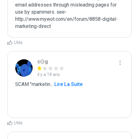
email addresses through misleading pages for 
use by spammers. see-
http://www.mywot.com/en/forum/8858-digital-
marketing-direct
Utile
c۞g
il y a 14 ans
SCAM "marketin
...
 Lire La Suite
Utile