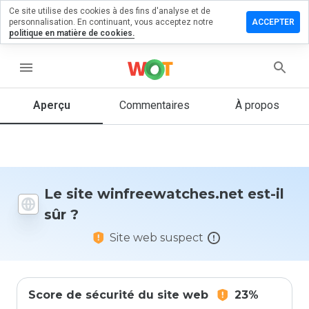
Ce site utilise des cookies à des fins d'analyse et de
r un
personnalisation. En continuant, vous acceptez notre
ACCEPTER
taire sur
politique en matière de cookies.
ewatches.net
menu
Aperçu
Commentaires
À propos
Quelle
note entre
1 et 5
donneriez-
vous à ce
site ?
Le site winfreewatches.net est-il
sûr ?
Site web suspect
Score de sécurité du site web
23%