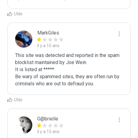
Utile
MarkGiles
il y a 15 ans
This site was detected and reported in the spam 
blocklist maintained by Joe Wein.

It is listed at *****

Be wary of spammed sites, they are often run by 
criminals who are out to defraud you.
Utile
G@brielle
il y a 15 ans