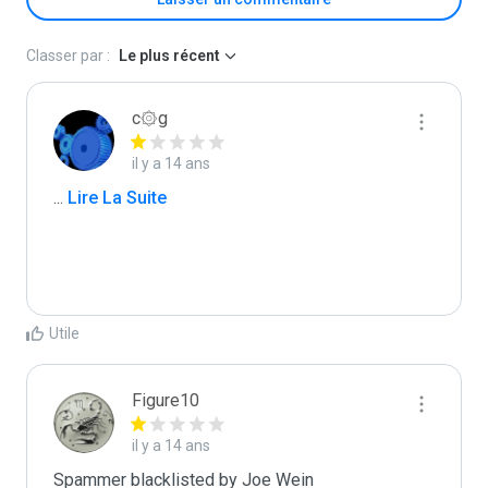
Classer par :
Le plus récent
c۞g
il y a 14 ans
...
 Lire La Suite
Utile
Figure10
il y a 14 ans
Spammer blacklisted by Joe Wein