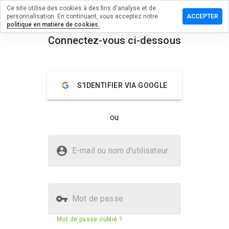
Ce site utilise des cookies à des fins d'analyse et de
r un
personnalisation. En continuant, vous acceptez notre
ACCEPTER
taire sur
politique en matière de cookies.
success.info
Connectez-vous ci-dessous
menu
Aperçu
Commentaires
À propos
S'IDENTIFIER VIA GOOGLE
Quelle
note entre
1 et 5
ou
donneriez-
vous à ce
site ?
Le site wingedsuccess.info est-il
E-mail ou nom d'utilisateur
sûr ?
Site web suspect
Mot de passe
Score de sécurité du site web
N/A
Mot de passe oublié ?