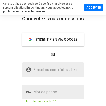
Ce site utilise des cookies à des fins d'analyse et de
sser un
personnalisation. En continuant, vous acceptez notre
ACCEPTER
mentaire
politique en matière de cookies.
Connectez-vous ci-dessous
ardmor.cn
menu
Aperçu
Commentaires
À propos
S'IDENTIFIER VIA GOOGLE
Quelle
note entre
ou
1 et 5
donneriez-
vous à ce
Le site wizardmor.cn est-il sûr ?
site ?
E-mail ou nom d'utilisateur
La confiance de WOT
Mot de passe
Score de sécurité du site web
23%
Mot de passe oublié ?