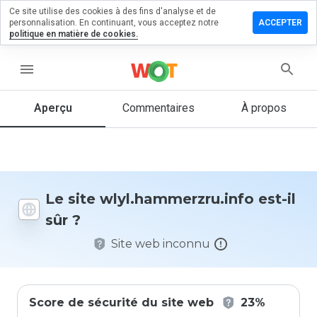
Ce site utilise des cookies à des fins d'analyse et de
r un
personnalisation. En continuant, vous acceptez notre
ACCEPTER
taire sur
politique en matière de cookies.
ammerzru.info
menu
Aperçu
Commentaires
À propos
Quelle
note entre
1 et 5
donneriez-
vous à ce
site ?
Le site wlyl.hammerzru.info est-il
sûr ?
Site web inconnu
Score de sécurité du site web
23%