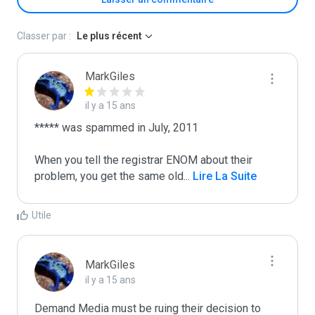
Classer par :
Le plus récent
MarkGiles
il y a 15 ans
***** was spammed in July, 2011

When you tell the registrar ENOM about their 
problem, you get the same old
...
 Lire La Suite
Utile
MarkGiles
il y a 15 ans
Demand Media must be ruing their decision to 