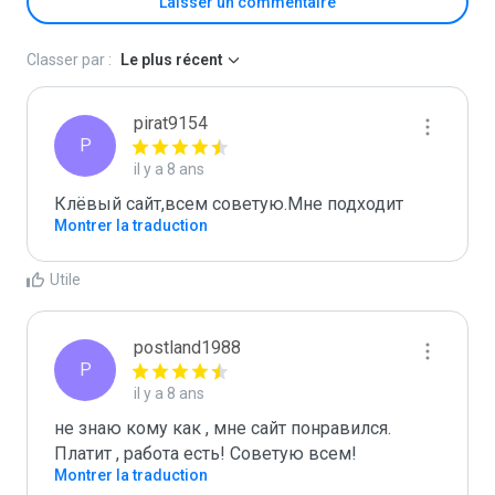
Laisser un commentaire
Classer par :
Le plus récent
pirat9154
P
il y a 8 ans
Клёвый сайт,всем советую.Мне подходит
Montrer la traduction
Utile
postland1988
P
il y a 8 ans
не знаю кому как , мне сайт понравился. 
Платит , работа есть! Советую всем!
Montrer la traduction