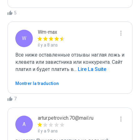
5
Wm-max
W
il y a 8 ans
Все ниже оставленные отзывы наглая ложь и 
клевета или завистника или конкурента. Сайт 
платил и будет платить в
...
 Lire La Suite
Montrer la traduction
7
artur.petrovich.70@mail.ru
A
il y a 9 ans