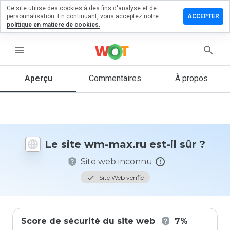
Ce site utilise des cookies à des fins d'analyse et de
sser un
personnalisation. En continuant, vous acceptez notre
ACCEPTER
mmentaire
politique en matière de cookies.
 wm-
.ru
menu
Aperçu
Commentaires
À propos
Quelle
note entre
1 et 5
donneriez-
vous à ce
Le site wm-max.ru est-il sûr ?
site ?
Site web inconnu
Site Web vérifié
Score de sécurité du site web
7%