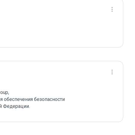
up,

 обеспечения безопасности 

й Федерации.