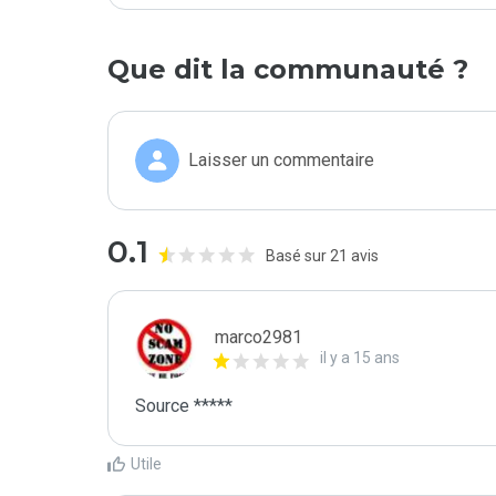
Que dit la communauté ?
Laisser un commentaire
0.1
Basé sur 21 avis
marco2981
il y a 15 ans
Source *****
Utile