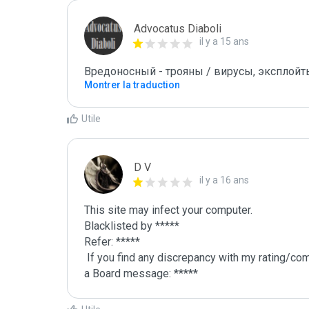
Advocatus Diaboli
il y a 15 ans
Вредоносный - трояны / вирусы, эксплойты! /
Montrer la traduction
Utile
D V
il y a 16 ans
This site may infect your computer.

Blacklisted by *****

Refer: *****

 If you find any discrepancy with my rating/comment or want me to re-review your site, just leave me 
a Board message: *****