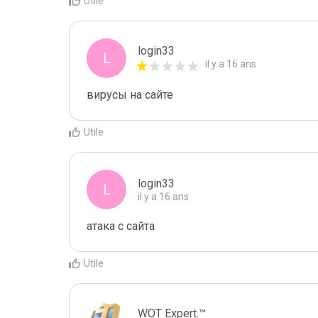
Utile
login33
L
il y a 16 ans
вирусы на сайте
Utile
login33
L
il y a 16 ans
атака с сайта
Utile
WOT Expert.™