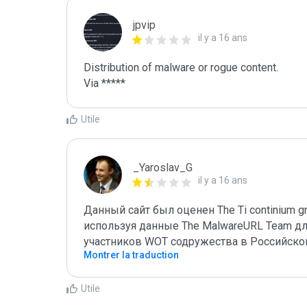
jpvip
il y a 16 ans
Distribution of malware or rogue content.

Via *****
Utile
_Yaroslav_G
il y a 16 ans
Данный сайт был оценен The Ti continium gro
используя данные The MalwareURL Team для
участников WOT содружества в Российско
Montrer la traduction
Utile