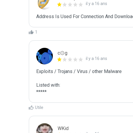
il y a 16 ans
Address Is Used For Connection And Downloa
1
c۞g
il y a 16 ans
Exploits / Trojans / Virus / other Malware

Listed with:

*****
Utile
WKid