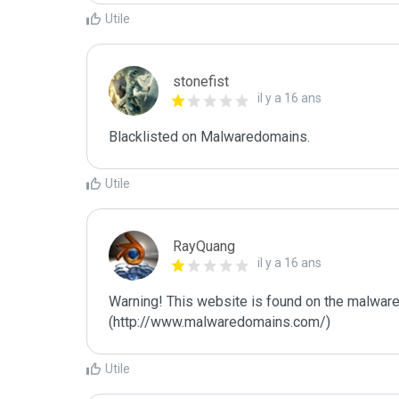
Utile
stonefist
il y a 16 ans
Blacklisted on Malwaredomains.
Utile
RayQuang
il y a 16 ans
Warning! This website is found on the malware
(http://www.malwaredomains.com/)
Utile