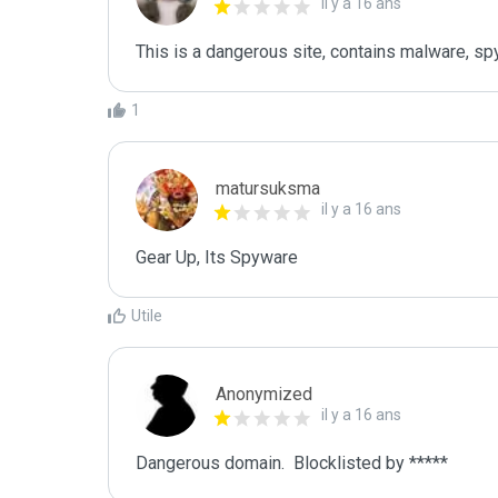
il y a 16 ans
This is a dangerous site, contains malware, sp
1
matursuksma
il y a 16 ans
Gear Up, Its Spyware
Utile
Anonymized
il y a 16 ans
Dangerous domain.  Blocklisted by ***** 