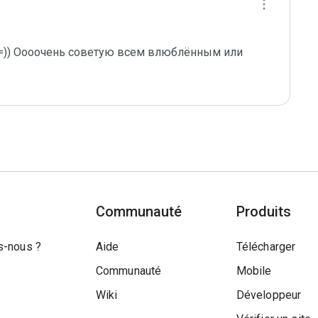
=)) Оооочень советую всем влюблённым или 
Communauté
Produits
-nous ?
Aide
Télécharger
Communauté
Mobile
Wiki
Développeur