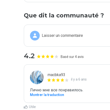
Que dit la communauté ?
Laisser un commentaire
4.2
Basé sur 4 avis
macbka93
il y a 6 ans
Лично мне все понравилось.
Montrer la traduction
Utile