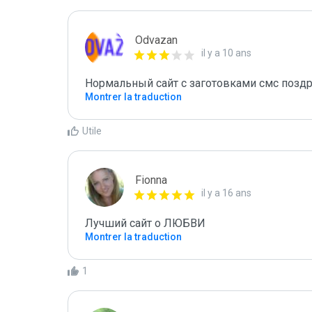
Odvazan
il y a 10 ans
Нормальный сайт с заготовками смс поздр
Montrer la traduction
Utile
Fionna
il y a 16 ans
Лучший сайт о ЛЮБВИ
Montrer la traduction
1