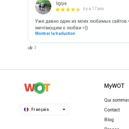
ligiya
il y a 17 ans
Уже давно один из моих любимых сайтов 
мечтающим о любви =))
Montrer la traduction
3
MyWOT
Qui sommes
Français
Contact
Blog