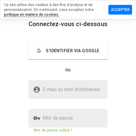
Ce site utilise des cookies à des fins d'analyse et de
r un
personnalisation. En continuant, vous acceptez notre
ACCEPTER
ntaire sur
politique en matière de cookies.
voicewere.cn
Connectez-vous ci-dessous
menu
Aperçu
Commentaires
À propos
S'IDENTIFIER VIA GOOGLE
Quelle
note entre
1 et 5
ou
donneriez-
vous à ce
site ?
Le site wouldvoicewere.cn est-il
E-mail ou nom d'utilisateur
sûr ?
Site web inconnu
Mot de passe
Score de sécurité du site web
23%
Mot de passe oublié ?