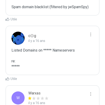
Spam domain blacklist (filtered by jwSpamSpy)
Utile
c۞g
il y a 16 ans
Listed Domains on ***** Nameservers

re:

*****
Utile
Warxas
W
il y a 16 ans