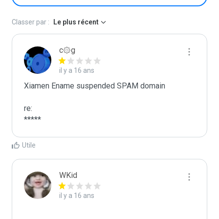
Classer par :
Le plus récent
c۞g
il y a 16 ans
Xiamen Ename suspended SPAM domain

re:

*****
Utile
WKid
il y a 16 ans