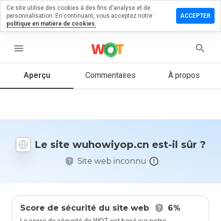
Ce site utilise des cookies à des fins d'analyse et de
sser un
personnalisation. En continuant, vous acceptez notre
ACCEPTER
mentaire
politique en matière de cookies.
owiyop.cn
menu
Aperçu
Commentaires
À propos
Quelle
note entre
1 et 5
donneriez-
vous à ce
Le site wuhowiyop.cn est-il sûr ?
site ?
Site web inconnu
Score de sécurité du site web
6%