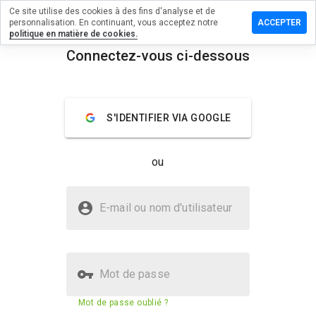
Ce site utilise des cookies à des fins d'analyse et de
sser un
personnalisation. En continuant, vous acceptez notre
ACCEPTER
mentaire
politique en matière de cookies.
Connectez-vous ci-dessous
axusek.cn
menu
Aperçu
Commentaires
À propos
S'IDENTIFIER VIA GOOGLE
Quelle
note entre
ou
1 et 5
donneriez-
vous à ce
Le site yapaxusek.cn est-il sûr ?
site ?
E-mail ou nom d'utilisateur
Site web suspect
Mot de passe
Score de sécurité du site web
29%
Mot de passe oublié ?