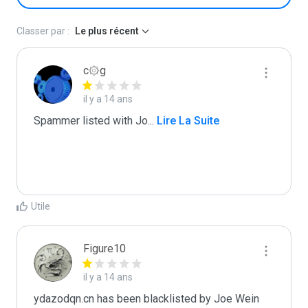
Classer par :
Le plus récent
c۞g
il y a 14 ans
Spammer listed with Jo
...
 Lire La Suite
Utile
Figure10
il y a 14 ans
ydazodqn.cn has been blacklisted by Joe Wein 