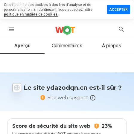
Ce site utilise des cookies à des fins d'analyse et de
sser un
personnalisation. En continuant, vous acceptez notre
ACCEPTER
mmentaire
politique en matière de cookies.
zodqn.cn
menu
Aperçu
Commentaires
À propos
Quelle
note entre
1 et 5
donneriez-
vous à ce
Le site ydazodqn.cn est-il sûr ?
site ?
Site web suspect
Score de sécurité du site web
23%