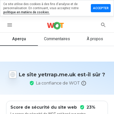
Ce site utilise des cookies à des fins d'analyse et de
sser un
personnalisation. En continuant, vous acceptez notre
ACCEPTER
mentaire
politique en matière de cookies.
rrap.me.uk
menu
Aperçu
Commentaires
À propos
Quelle
note entre
1 et 5
donneriez-
vous à ce
Le site yetrrap.me.uk est-il sûr ?
site ?
La confiance de WOT
Score de sécurité du site web
23%