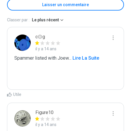
Laisser un commentaire
Classer par :
Le plus récent
c۞g
il y a 14 ans
Spammer listed with Joew
...
 Lire La Suite
Utile
Figure10
il y a 14 ans