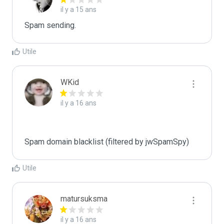
il y a 15 ans
Spam sending.
Utile
WKid
il y a 16 ans
Spam domain blacklist (filtered by jwSpamSpy)
Utile
matursuksma
il y a 16 ans