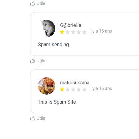
Utile
G@brielle
il y a 15 ans
Spam sending.
Utile
matursuksma
il y a 16 ans
This is Spam Site
Utile