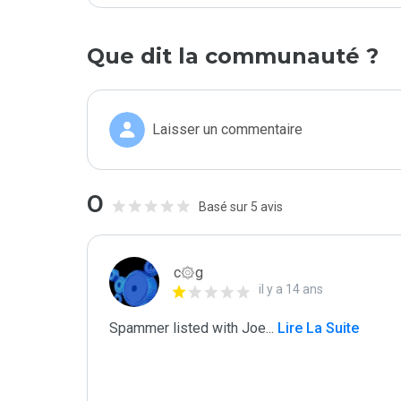
Que dit la communauté ?
Laisser un commentaire
0
Basé sur 5 avis
c۞g
il y a 14 ans
Spammer listed with Joe
...
 Lire La Suite