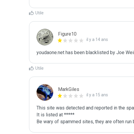
Utile
Figure10
il y a 14 ans
youdaone.net has been blacklisted by Joe Wei
Utile
MarkGiles
il y a 15 ans
This site was detected and reported in the spa
It is listed at *****

Be wary of spammed sites, they are often run b