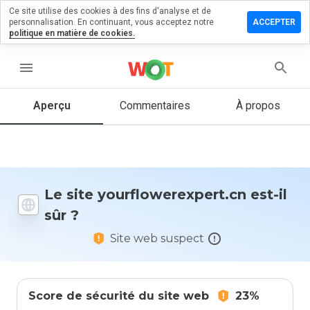
Ce site utilise des cookies à des fins d'analyse et de
r un
personnalisation. En continuant, vous acceptez notre
ACCEPTER
taire sur
politique en matière de cookies.
owerexpert.cn
menu
Aperçu
Commentaires
À propos
Quelle
note entre
1 et 5
donneriez-
vous à ce
site ?
Le site yourflowerexpert.cn est-il
sûr ?
Site web suspect
Score de sécurité du site web
23%