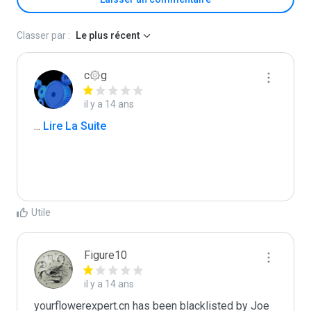
Classer par :
Le plus récent
c۞g
il y a 14 ans
...
 Lire La Suite
Utile
Figure10
il y a 14 ans
yourflowerexpert.cn has been blacklisted by Joe 