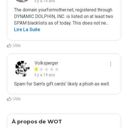
il y a 14 ans
The domain yourformother.net, registered through 
DYNAMIC DOLPHIN, INC. is listed on at least two 
SPAM blacklists as of today. This does not ne
...
Lire La Suite
Utile
Volksjaeger
il y a 14 ans
Spam for Sam's gift cards' likely a phish as well.
Utile
À propos de WOT