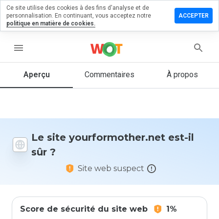
Ce site utilise des cookies à des fins d'analyse et de
er un
personnalisation. En continuant, vous acceptez notre
ACCEPTER
ntaire sur
politique en matière de cookies.
ormother.net
menu
Aperçu
Commentaires
À propos
Quelle
note entre
1 et 5
donneriez-
vous à ce
site ?
Le site yourformother.net est-il
sûr ?
Site web suspect
Score de sécurité du site web
1%