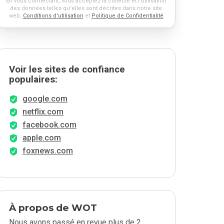
En vous connectant, vous acceptez la collecte et l'utilisation
des données telles qu'elles sont décrites dans notre site
web.
Conditions d'utilisation
et
Politique de Confidentialité
Voir les sites de confiance
populaires:
google.com
netflix.com
facebook.com
apple.com
foxnews.com
À propos de WOT
Nous avons passé en revue plus de 2