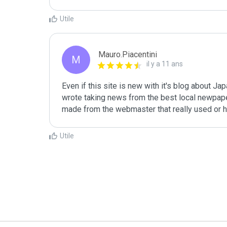
Utile
Mauro.Piacentini
M
il y a 11 ans
Even if this site is new with it's blog about Ja
wrote taking news from the best local newpaper
made from the webmaster that really used or 
Utile