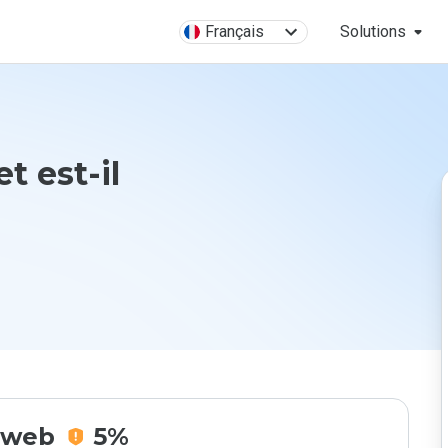
Français
Solutions
t est-il
e web
5%