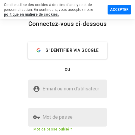
Ce site utilise des cookies à des fins d'analyse et de
sser un
personnalisation. En continuant, vous acceptez notre
ACCEPTER
mmentaire
politique en matière de cookies.
Connectez-vous ci-dessous
moo.info
menu
Aperçu
Commentaires
À propos
S'IDENTIFIER VIA GOOGLE
Quelle
note entre
ou
1 et 5
donneriez-
vous à ce
Le site zeemoo.info est-il sûr ?
site ?
E-mail ou nom d'utilisateur
Site web inconnu
Mot de passe
Score de sécurité du site web
29%
Mot de passe oublié ?