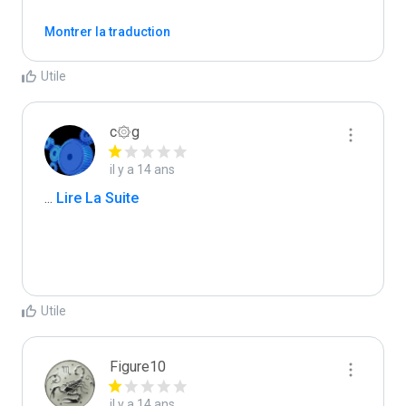
Montrer la traduction
Utile
c۞g
il y a 14 ans
...
 Lire La Suite
Utile
Figure10
il y a 14 ans