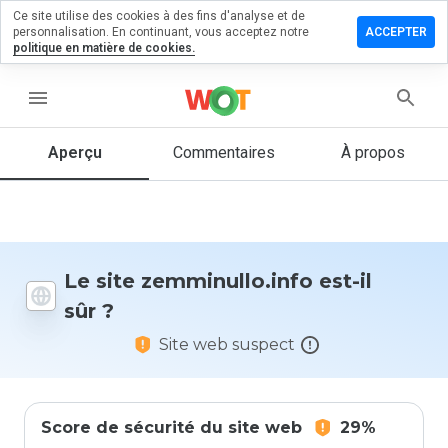
Ce site utilise des cookies à des fins d'analyse et de
ser un
personnalisation. En continuant, vous acceptez notre
ACCEPTER
entaire
politique en matière de cookies.
inullo.info
menu
Aperçu
Commentaires
À propos
Quelle
note entre
1 et 5
donneriez-
vous à ce
Le site zemminullo.info est-il
site ?
sûr ?
Site web suspect
Score de sécurité du site web
29%