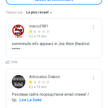
Classer par :
Le plus récent
marco2981
il y a 14 ans
zemminullo.info appears in Joe Wein Blacklist

*****
Utile
Advocatus Diaboli
il y a 14 ans
Реклама сайта посредством email спама! / 
Sp
...
 Lire La Suite