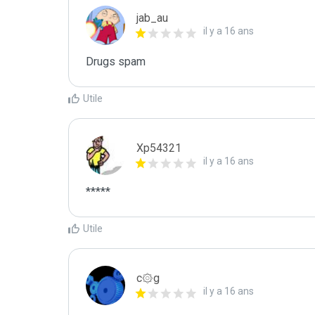
jab_au
il y a 16 ans
Drugs spam
Utile
Xp54321
il y a 16 ans
*****
Utile
c۞g
il y a 16 ans