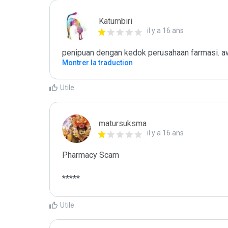
Katumbiri
il y a 16 ans
penipuan dengan kedok perusahaan farmasi. aw
Montrer la traduction
Utile
matursuksma
il y a 16 ans
Pharmacy Scam

*****
Utile