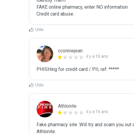
Identity Theft!

FAKE online pharmacy, enter NO information

Credit card abuse.
Utile
cconniejean
il y a 16 ans
PHISHing for credit card / PII, ref: *****
Utile
Athlonite
il y a 16 ans
Fake pharmacy site. Will try and scam you out 
Athlonite.