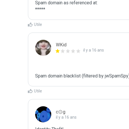
Spam domain as referenced at:

*****
Utile
WKid
il y a 16 ans
Spam domain blacklist (filtered by jwSpamSpy
Utile
c۞g
il y a 16 ans