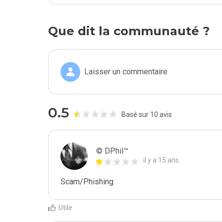
Que dit la communauté ?
Laisser un commentaire
0.5
Basé sur 10 avis
© DPhil™
il y a 15 ans
Scam/Phishing
Utile