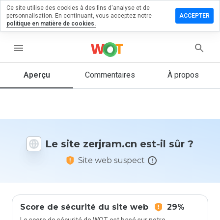
Ce site utilise des cookies à des fins d'analyse et de
sser un
personnalisation. En continuant, vous acceptez notre
ACCEPTER
mmentaire
politique en matière de cookies.
jram.cn
menu
Aperçu
Commentaires
À propos
Quelle
note entre
1 et 5
donneriez-
vous à ce
Le site zerjram.cn est-il sûr ?
site ?
Site web suspect
Score de sécurité du site web
29%