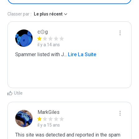
Classer par :
Le plus récent
c۞g
il y a 14 ans
Spammer listed with J
...
 Lire La Suite
Utile
MarkGiles
il y a 15 ans
This site was detected and reported in the spam 