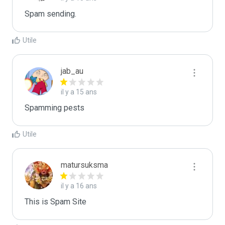
Spam sending.
Utile
jab_au
il y a 15 ans
Spamming pests
Utile
matursuksma
il y a 16 ans
This is Spam Site