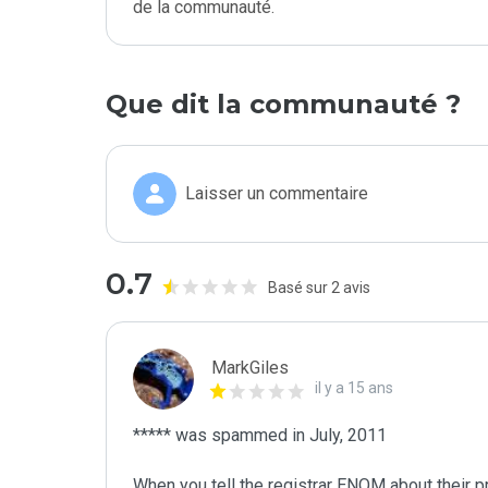
de la communauté.
Que dit la communauté ?
Laisser un commentaire
0.7
Basé sur 2 avis
MarkGiles
il y a 15 ans
***** was spammed in July, 2011

When you tell the registrar ENOM about their pr