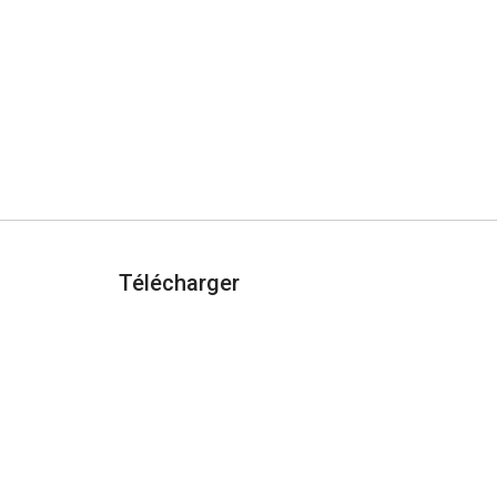
Télécharger
AJOUTER À CHROME
urité