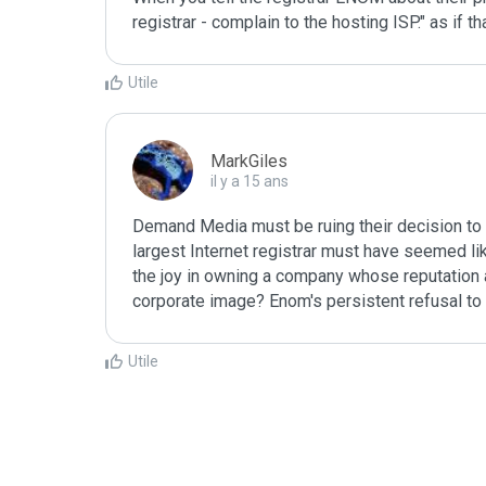
registrar - complain to the hosting ISP." as if t
Utile
MarkGiles
il y a 15 ans
Demand Media must be ruing their decision to 
largest Internet registrar must have seemed like
the joy in owning a company whose reputation as
corporate image? Enom's persistent refusal to c
Utile