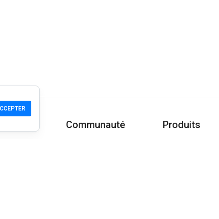
CCEPTER
Communauté
Produits
-nous ?
Aide
Télécharger
Communauté
Mobile
Wiki
Développeur
Vérifier un site
Contrôle de séc