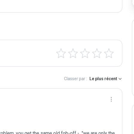
Classer par :
Le plus récent
oblem, you get the same old fob-off -  "we are only the 