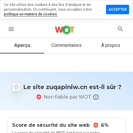
Ce site utilise des cookies à des fins d'analyse et de
sser un
personnalisation. En continuant, vous acceptez notre
ACCEPTER
mmentaire
politique en matière de cookies.
apiniw.cn
menu
Aperçu
Commentaires
À propos
Quelle
note entre
1 et 5
donneriez-
vous à ce
Le site zuqapiniw.cn est-il sûr ?
site ?
Non fiable par WOT
Score de sécurité du site web
6%