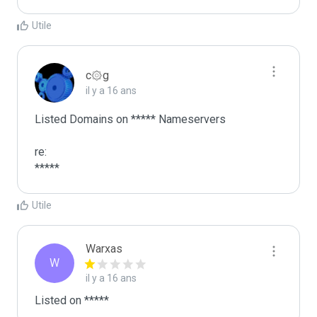
Utile
c۞g
il y a 16 ans
Listed Domains on ***** Nameservers

re:

*****
Utile
Warxas
W
il y a 16 ans
Listed on *****