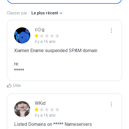
Classer par :
Le plus récent
c۞g
il y a 16 ans
Xiamen Ename suspended SPAM domain

re:

*****
Utile
WKid
il y a 16 ans
Listed Domains on ***** Nameservers