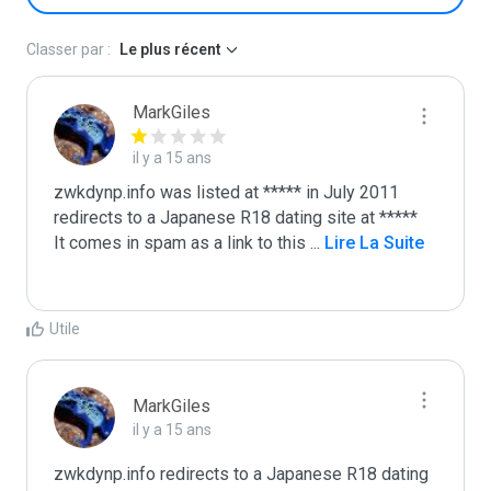
Classer par :
Le plus récent
MarkGiles
il y a 15 ans
zwkdynp.info was listed at ***** in July 2011

redirects to a Japanese R18 dating site at *****

It comes in spam as a link to this 
...
 Lire La Suite
Utile
MarkGiles
il y a 15 ans
zwkdynp.info redirects to a Japanese R18 dating 