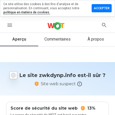
Ce site utilise des cookies à des fins d'analyse et de
sser un
personnalisation. En continuant, vous acceptez notre
ACCEPTER
mentaire
politique en matière de cookies.
dynp.info
menu
Aperçu
Commentaires
À propos
Quelle
note entre
1 et 5
donneriez-
vous à ce
Le site zwkdynp.info est-il sûr ?
site ?
Site web suspect
Score de sécurité du site web
13%