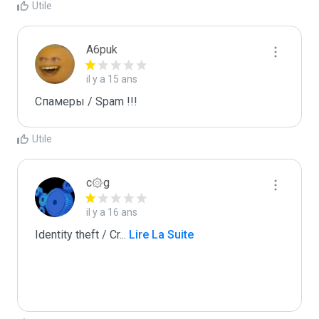
Utile
A6puk
il y a 15 ans
Спамеры / Spam !!!
Utile
c۞g
il y a 16 ans
Identity theft / Cr
...
 Lire La Suite