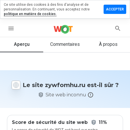
Ce site utilise des cookies à des fins d'analyse et de
sser un
personnalisation. En continuant, vous acceptez notre
ACCEPTER
mmentaire
politique en matière de cookies.
fomhu.ru
menu
Aperçu
Commentaires
À propos
Quelle
note entre
1 et 5
donneriez-
vous à ce
Le site zywfomhu.ru est-il sûr ?
site ?
Site web inconnu
Score de sécurité du site web
11%