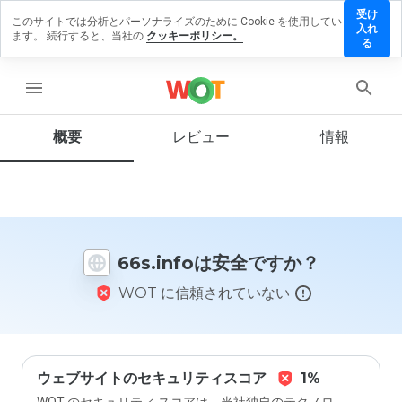
受け
このサイトでは分析とパーソナライズのために Cookie を使用してい
6s.info
入れ
ます。 続行すると、当社の
クッキーポリシー。
にレビ
る
ューを
残す
menu
概要
レビュー
情報
この
ウェ
ブサ
イト
を1
66s.infoは安全ですか？
から
5の
WOT に信頼されていない
間
で、
どの
よう
に評
価し
ウェブサイトのセキュリティスコア
1%
ます