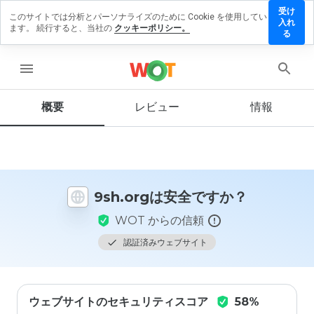
受け
このサイトでは分析とパーソナライズのために Cookie を使用してい
9sh.org
入れ
ます。 続行すると、当社の
クッキーポリシー。
にレビ
る
ューを
残す
menu
概要
レビュー
情報
この
ウェ
ブサ
イト
を1
9sh.orgは安全ですか？
から
5の
WOT からの信頼
間
で、
認証済みウェブサイト
どの
よう
に評
価し
ウェブサイトのセキュリティスコア
58%
ます