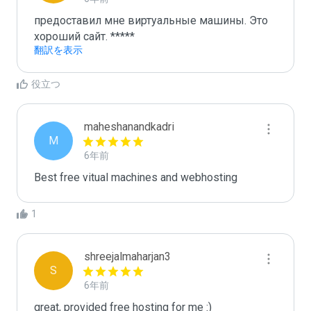
предоставил мне виртуальные машины. Это 
хороший сайт. *****
翻訳を表示
役立つ
maheshanandkadri
M
6年前
Best free vitual machines and webhosting
1
shreejalmaharjan3
S
6年前
great, provided free hosting for me :)