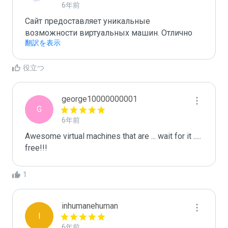
6年前
Сайт предоставляет уникальные 
возможности виртуальных машин. Отлично
翻訳を表示
役立つ
george10000000001
G
6年前
Awesome virtual machines that are ... wait for it ..... 
free!!!
1
inhumanehuman
I
6年前