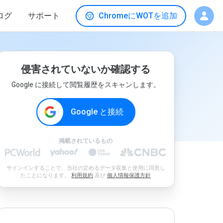
ログ
サポート
ChromeにWOTを追加
侵害されていないか確認する
Google に接続して閲覧履歴をスキャンします。
Google と接続
掲載されているもの
サインインすることで、当社の定めるデータ収集と使用に同意し
たことになります。
利用規約
及び
個人情報保護方針