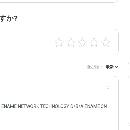
すか?
並び順：
最新
AMEN ENAME NETWORK TECHNOLOGY D/B/A ENAME.CN 