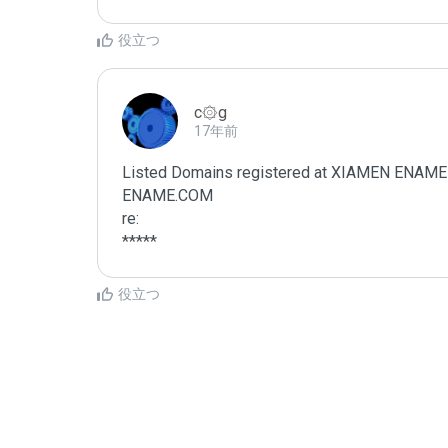
役立つ
c۞g
17年前
Listed Domains registered at XIAMEN EN
ENAME.COM

re:

*****
役立つ