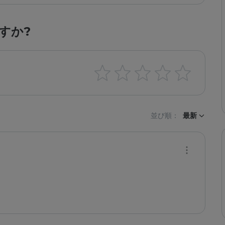
すか?
並び順：
最新