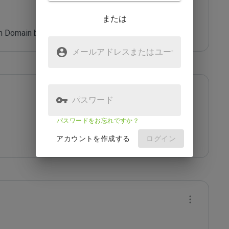
または
 Domain blacklist. Refer: *****
メールアドレスまたはユーザ
名
パスワード
パスワードをお忘れですか？
アカウントを作成する
ログイン