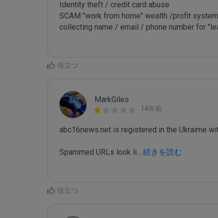
Identity theft / credit card abuse

SCAM "work from home" wealth /profit system
collecting name / email / phone number for "le
役立つ
MarkGiles
14年前
abc16news.net is registered in the Ukraime
Spammed URLs look li
...
 続きを読む
役立つ