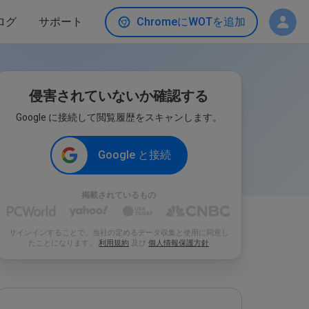
ログ
サポート
ChromeにWOTを追加
侵害されていないか確認する
Google に接続して閲覧履歴をスキャンします。
Google と接続
掲載されているもの
サインインすることで、当社の定めるデータ収集と使用に同意し
たことになります。
利用規約
及び
個人情報保護方針