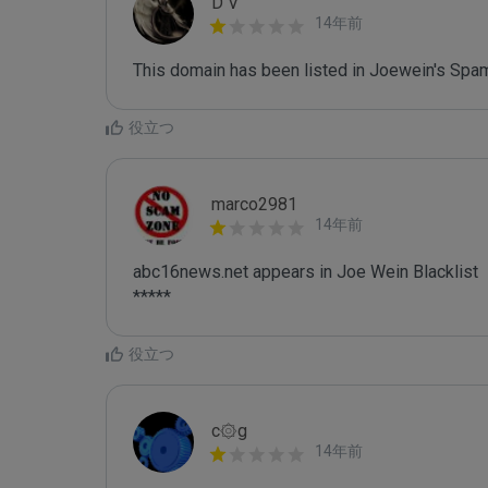
D V
14年前
This domain has been listed in Joewein's Spam
役立つ
marco2981
14年前
abc16news.net appears in Joe Wein Blacklist

*****
役立つ
c۞g
14年前