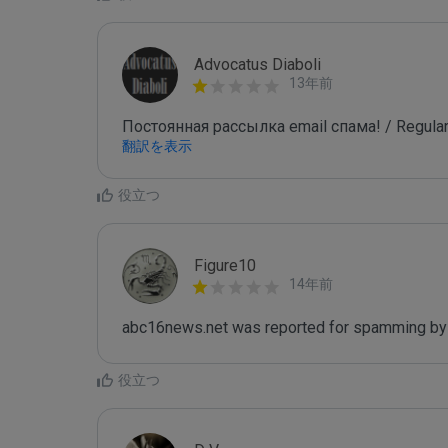
Advocatus Diaboli
13年前
Постоянная рассылка email спама! / Regular
翻訳を表示
役立つ
Figure10
14年前
abc16news.net was reported for spamming by
役立つ