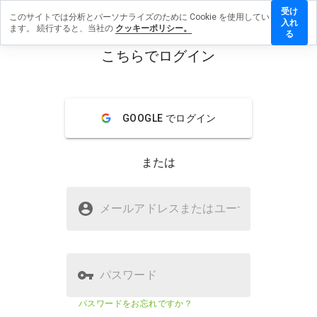
受け
このサイトでは分析とパーソナライズのために Cookie を使用してい
loud.guru
入れ
ます。 続行すると、当社の
クッキーポリシー。
レビュ
る
を残す
こちらでログイン
menu
概要
レビュー
情報
GOOGLE でログイン
この
ウェ
ブサ
または
イト
を1
から
acloud.guruは安全ですか？
5の
メールアドレスまたはユーザ
名
間
WOT からの信頼
で、
どの
よう
に評
パスワード
価し
ます
ウェブサイトのセキュリティスコ
該当な
パスワードをお忘れですか？
か？
ア
し