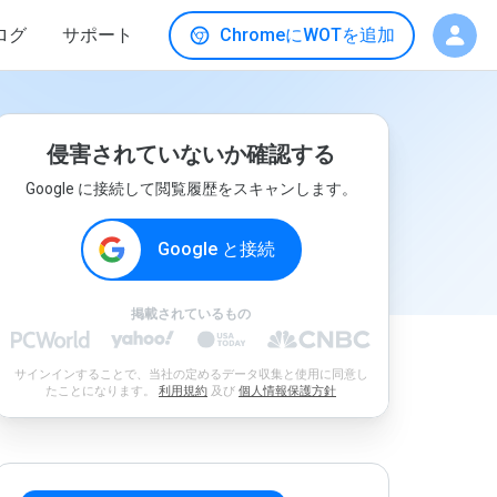
ログ
サポート
ChromeにWOTを追加
侵害されていないか確認する
Google に接続して閲覧履歴をスキャンします。
Google と接続
掲載されているもの
サインインすることで、当社の定めるデータ収集と使用に同意し
たことになります。
利用規約
及び
個人情報保護方針