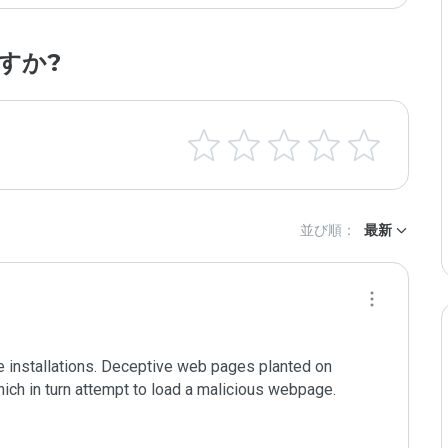
すか?
並び順：
最新
 installations. Deceptive web pages planted on 
ich in turn attempt to load a malicious webpage.
