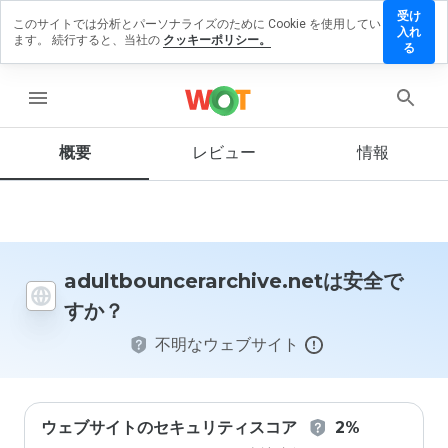
受け
このサイトでは分析とパーソナライズのために Cookie を使用してい
ncerarchive.net
入れ
ます。 続行すると、当社の
クッキーポリシー。
ューを残す
る
menu
概要
レビュー
情報
この
ウェ
ブサ
イト
を1
から
5の
adultbouncerarchive.netは安全で
間
すか？
で、
どの
不明なウェブサイト
よう
に評
価し
ます
か？
ウェブサイトのセキュリティスコア
2%