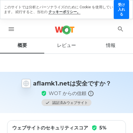
受け
このサイトでは分析とパーソナライズのために Cookie を使用してい
lamk1.net
入れ
ます。 続行すると、当社の
クッキーポリシー。
レビュー
る
残す
menu
概要
レビュー
情報
この
ウェ
ブサ
イト
を1
から
aflamk1.netは安全ですか？
5の
間
WOT からの信頼
で、
どの
認証済みウェブサイト
よう
に評
価し
ます
ウェブサイトのセキュリティスコア
5%
か？