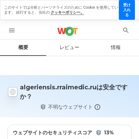
受け
このサイトでは分析とパーソナライズのために Cookie を使用してい
sis.rraimedic.ru
入れ
ます。 続行すると、当社の
クッキーポリシー。
ューを残す
る
menu
概要
レビュー
情報
この
ウェ
ブサ
イト
を1
から
5の
algeriensis.rraimedic.ruは安全です
間
か？
で、
どの
不明なウェブサイト
よう
に評
価し
ます
か？
ウェブサイトのセキュリティスコア
13%