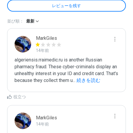
レビューを残す
並び順：
最新
MarkGiles
14年前
algeriensis.rraimedic.ru is another Russian 
pharmacy fraud. These cyber-criminals display an 
unhealthy interest in your ID and credit card. That's 
because they collect them u
...
 続きを読む
役立つ
MarkGiles
14年前