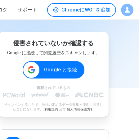
ログ
サポート
ChromeにWOTを追加
侵害されていないか確認する
Google に接続して閲覧履歴をスキャンします。
Google と接続
掲載されているもの
サインインすることで、当社の定めるデータ収集と使用に同意し
たことになります。
利用規約
及び
個人情報保護方針