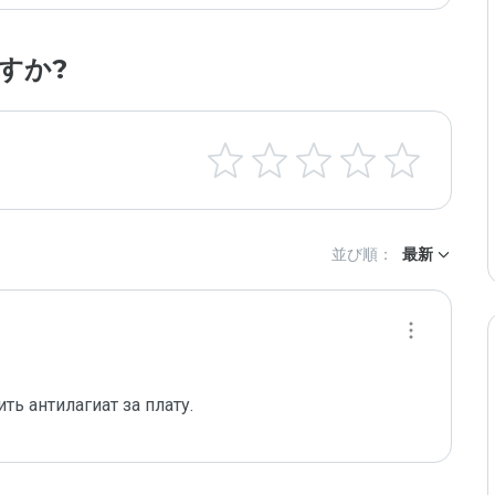
すか?
並び順：
最新