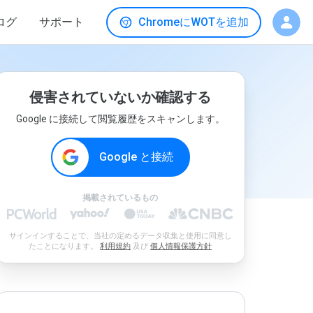
ログ
サポート
ChromeにWOTを追加
侵害されていないか確認する
Google に接続して閲覧履歴をスキャンします。
Google と接続
掲載されているもの
サインインすることで、当社の定めるデータ収集と使用に同意し
たことになります。
利用規約
及び
個人情報保護方針