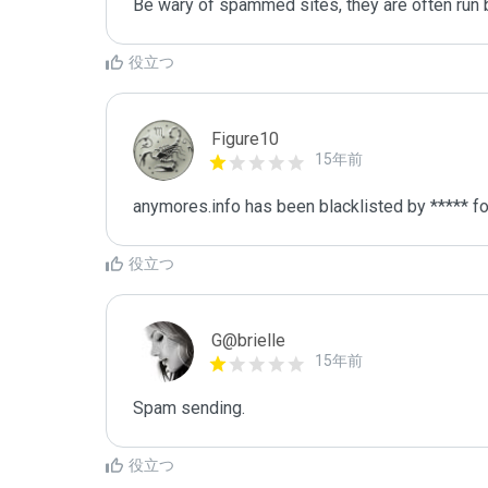
Be wary of spammed sites, they are often run b
役立つ
Figure10
15年前
anymores.info has been blacklisted by ***** f
役立つ
G@brielle
15年前
Spam sending.
役立つ