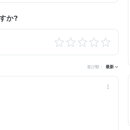
すか?
並び順：
最新