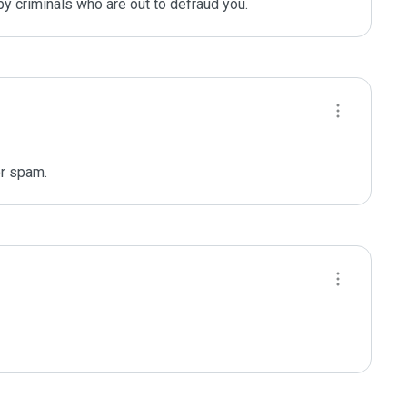
y criminals who are out to defraud you.
or spam.