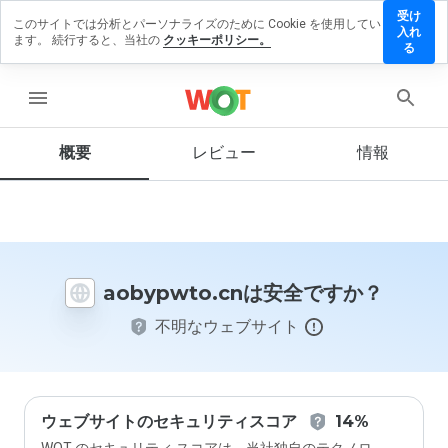
受け
このサイトでは分析とパーソナライズのために Cookie を使用してい
bypwto.cn
入れ
ます。 続行すると、当社の
クッキーポリシー。
レビュー
る
残す
menu
概要
レビュー
情報
この
ウェ
ブサ
イト
を1
から
aobypwto.cnは安全ですか？
5の
間
不明なウェブサイト
で、
どの
よう
に評
価し
ます
ウェブサイトのセキュリティスコア
14%
か？