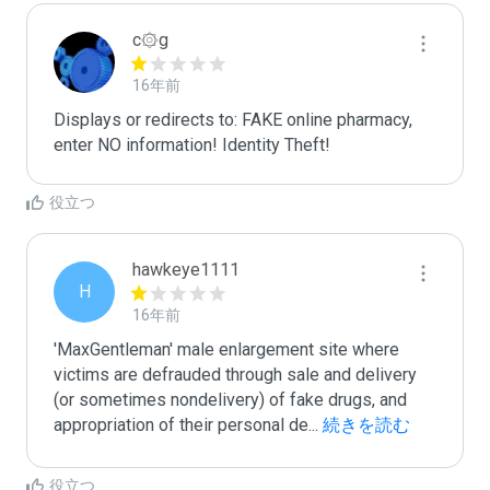
c۞g
16年前
Displays or redirects to: FAKE online pharmacy, 
enter NO information! Identity Theft!
役立つ
hawkeye1111
H
16年前
'MaxGentleman' male enlargement site where 
victims are defrauded through sale and delivery 
(or sometimes nondelivery) of fake drugs, and 
appropriation of their personal de
...
 続きを読む
役立つ