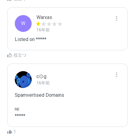
Warxas
W
16年前
Listed on *****
役立つ
c۞g
16年前
Spamvertised Domains

re:

*****
1