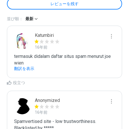
レビューを残す
並び順：
最新
Katumbiri
16年前
termasuk didalam daftar situs spam menurut joe 
wien
翻訳を表示
役立つ
Anonymized
16年前
Spamvertised site - low trustworthiness. 
Blacklisted by ***** 