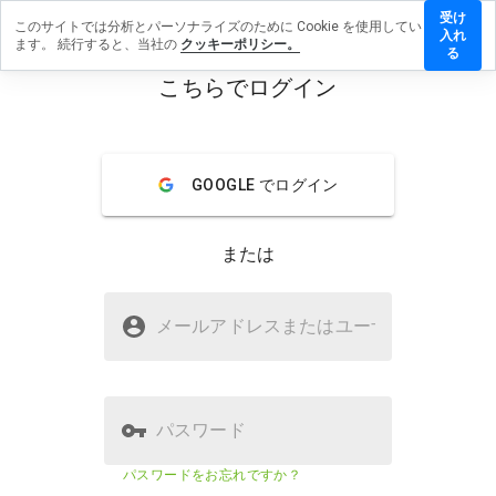
受け
このサイトでは分析とパーソナライズのために Cookie を使用してい
moehaen.cn
入れ
ます。 続行すると、当社の
クッキーポリシー。
ビューを
る
こちらでログイン
menu
概要
レビュー
情報
GOOGLE でログイン
この
ウェ
ブサ
または
イト
を1
から
askmoehaen.cnは安全ですか？
5の
メールアドレスまたはユーザ
名
間
疑わしいウェブサイト
で、
どの
よう
に評
パスワード
価し
ます
ウェブサイトのセキュリティスコア
23%
パスワードをお忘れですか？
か？