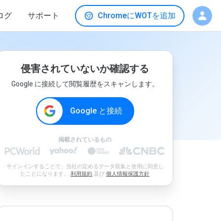
ログ
サポート
ChromeにWOTを追加
侵害されていないか確認する
Google に接続して閲覧履歴をスキャンします。
Google と接続
掲載されているもの
サインインすることで、当社の定めるデータ収集と使用に同意し
たことになります。
利用規約
及び
個人情報保護方針