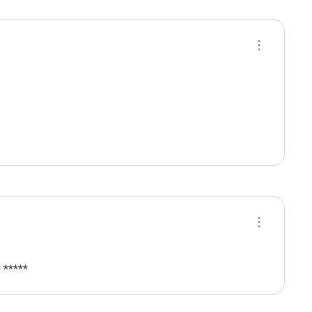
 *****