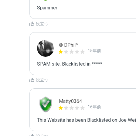
Spammer
役立つ
© DPhil™
15年前
SPAM site. Blacklisted in *****
役立つ
Matty0364
16年前
This Website has been Blacklisted on Joe Wein