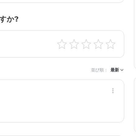
すか?
並び順：
最新