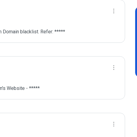
 Domain blacklist. Refer: *****
's Website - *****