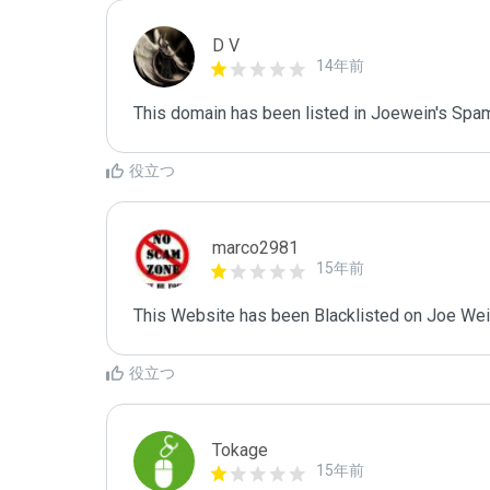
D V
14年前
This domain has been listed in Joewein's Spam
役立つ
marco2981
15年前
This Website has been Blacklisted on Joe Wein
役立つ
Tokage
15年前