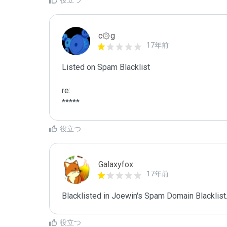
役立つ
c۞g
17年前
Listed on Spam Blacklist

re:

*****
役立つ
Galaxyfox
17年前
Blacklisted in Joewin's Spam Domain Blacklist.
役立つ