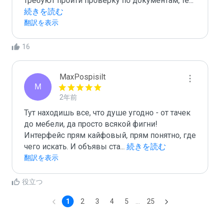
требуют пройти проверку по документам, те
...
続きを読む
翻訳を表示
16
MaxPospisilt
M
2年前
Тут находишь все, что душе угодно - от тачек 
до мебели, да просто всякой фигни! 
Интерфейс прям кайфовый, прям понятно, где 
чего искать. И объявы ста
...
 続きを読む
翻訳を表示
役立つ
1
2
3
4
5
...
25