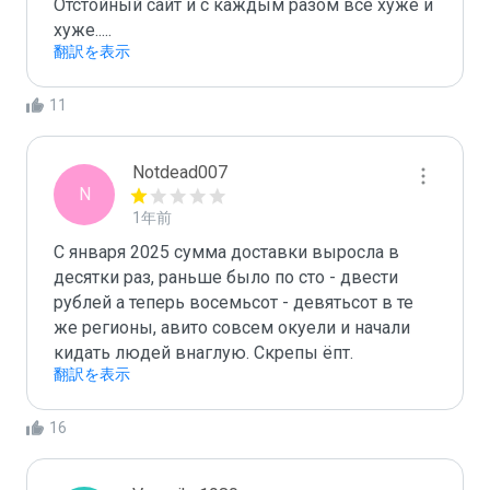
Отстойный сайт и с каждым разом всё хуже и 
хуже.....
翻訳を表示
11
Notdead007
N
1年前
С января 2025 сумма доставки выросла в 
десятки раз, раньше было по сто - двести 
рублей а теперь восемьсот - девятьсот в те 
же регионы, авито совсем окуели и начали 
кидать людей внаглую. Скрепы ёпт.
翻訳を表示
16