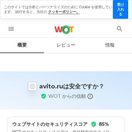
受け
このサイトでは分析とパーソナライズのために Cookie を使用してい
avito.ru
入れ
ます。 続行すると、当社の
クッキーポリシー。
にレビ
る
ューを
残す
menu
概要
レビュー
情報
この
ウェ
ブサ
イト
を1
avito.ruは安全ですか？
から
5の
WOT からの信頼
間
で、
どの
よう
に評
価し
ウェブサイトのセキュリティスコア
85%
ます