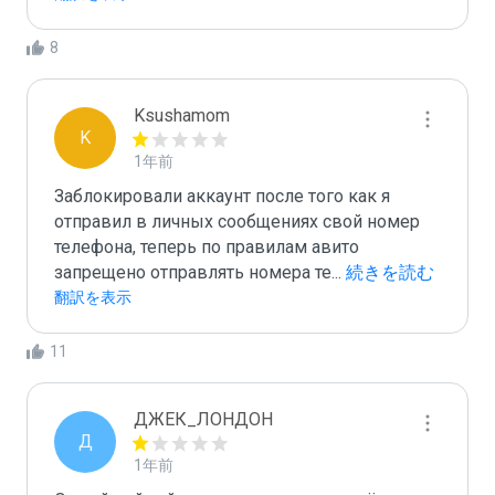
8
Ksushamom
K
1年前
Заблокировали аккаунт после того как я 
отправил в личных сообщениях свой номер 
телефона, теперь по правилам авито 
запрещено отправлять номера те
...
 続きを読む
翻訳を表示
11
ДЖЕК_ЛОНДОН
Д
1年前