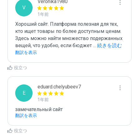
Veronika1980
V
1年前
Хороший сайт. Платформа полезная для тех, 
кто ищет товары по более доступным ценам. 
Здесь можно найти множество подержанных 
вещей, что удобно, если бюджет 
...
 続きを読む
翻訳を表示
役立つ
eduard.chelyubeev7
E
1年前
замечательный сайт
翻訳を表示
役立つ