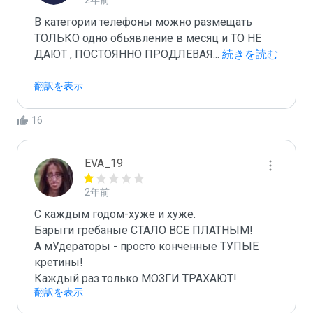
2年前
В категории телефоны можно размещать 
ТОЛЬКО одно обьявление в месяц и ТО НЕ 
ДАЮТ , ПОСТОЯННО ПРОДЛЕВАЯ
...
 続きを読む
翻訳を表示
16
EVA_19
2年前
С каждым годом-хуже и хуже. 

Барыги гребаные СТАЛО ВСЕ ПЛАТНЫМ!

А мУдераторы - просто конченные ТУПЫЕ 
кретины!

Каждый раз только МОЗГИ ТРАХАЮТ!
翻訳を表示