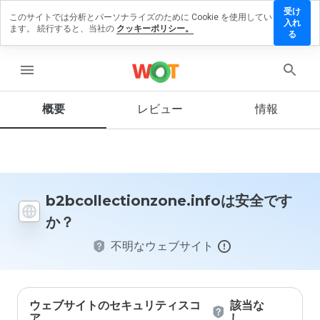
受け
このサイトでは分析とパーソナライズのために Cookie を使用してい
ctionzone.info
入れ
ます。 続行すると、当社の
クッキーポリシー。
ューを残す
る
menu
概要
レビュー
情報
この
ウェ
ブサ
イト
を1
から
5の
b2bcollectionzone.infoは安全です
間
か？
で、
どの
不明なウェブサイト
よう
に評
価し
ます
か？
ウェブサイトのセキュリティスコ
該当な
ア
し