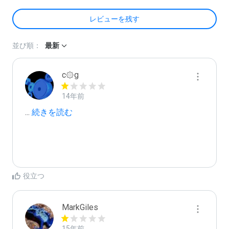
レビューを残す
並び順：
最新
c۞g
14年前
...
 続きを読む
役立つ
MarkGiles
15年前