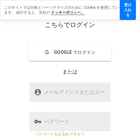
受け
このサイトでは分析とパーソナライズのために Cookie を使用してい
nlinekaufen24.in
入れ
ます。 続行すると、当社の
クッキーポリシー。
ーを残す
る
こちらでログイン
menu
概要
レビュー
情報
この
GOOGLE でログイン
ウェ
ブサ
イト
または
を1
から
5の
balicki.onlinekaufen24.inは安全で
間
メールアドレスまたはユーザ
名
すか？
で、
どの
疑わしいウェブサイト
よう
に評
価し
パスワード
ます
か？
ウェブサイトのセキュリティスコア
2%
パスワードをお忘れですか？